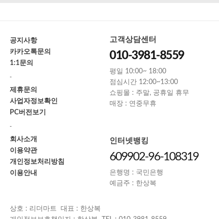
고객상담센터
공지사항
카카오톡문의
010-3981-8559
1:1문의
평일 10:00~ 18:00
-
점심시간 12:00~13:00
제휴문의
쇼핑몰 : 주말, 공휴일 휴무
사업자정보확인
매장 : 연중무휴
PC버전보기
-
회사소개
인터넷뱅킹
이용약관
609902-96-108319
개인정보처리방침
이용안내
은행명 : 국민은행
예금주 : 한상복
상호 : 리더마트 대표 : 한상복