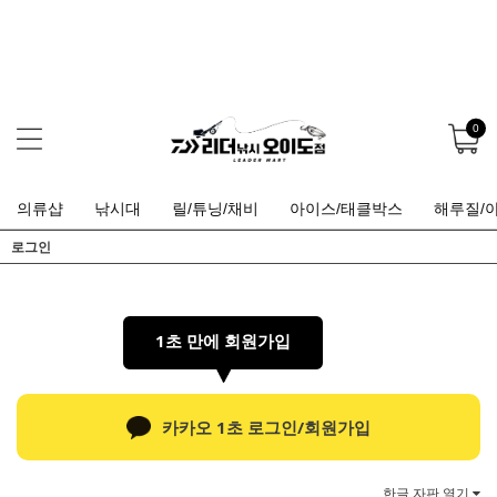
0
의류샵
낚시대
릴/튜닝/채비
아이스/태클박스
해루질/
로그인
1초 만에 회원가입
카카오 1초 로그인/회원가입
한글 자판 열기