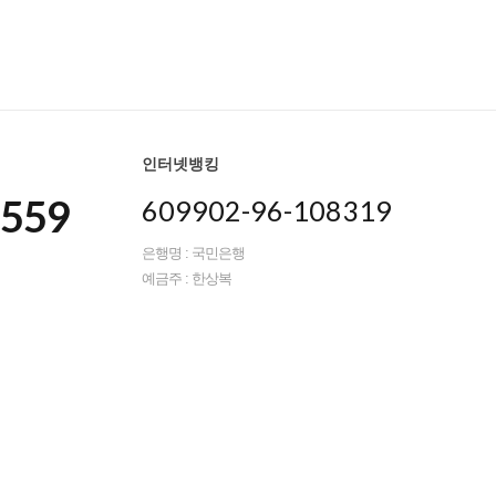
인터넷뱅킹
8559
609902-96-108319
은행명 : 국민은행
예금주 : 한상복