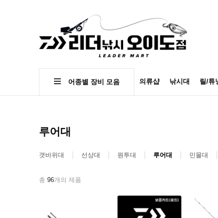
의류샵
낚시대
릴/튜
어종별 장비 모음
루어대
갯바위대
선상대
원투대
루어대
민물대
총
96
개의 제품