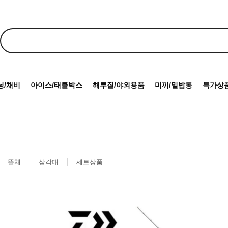
닝/채비
아이스/태클박스
해루질/야외용품
미끼/밑밥통
특가상
뜰채
삼각대
세트상품