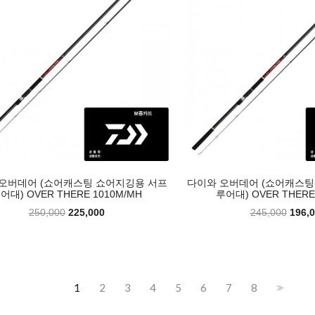
오버데어 (쇼어캐스팅 쇼어지깅용 서프
다이와 오버데어 (쇼어캐스팅
어대) OVER THERE 1010M/MH
루어대) OVER THERE
250,000
225,000
245,000
196,
1
2
3
4
5
6
7
8
>>