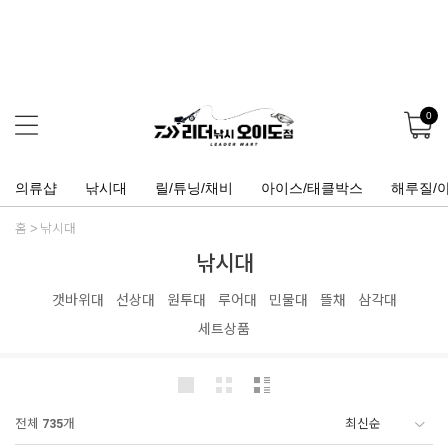
0
의류샵
낚시대
릴/튜닝/채비
아이스/태클박스
해루질/
홈
낚시대
낚시대
갯바위대
선상대
원투대
루어대
민물대
뜰채
삼각대
세트상품
전체
735
개