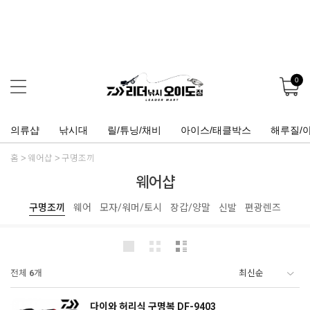
0
의류샵
낚시대
릴/튜닝/채비
아이스/태클박스
해루질/
홈
웨어샵
구명조끼
웨어샵
구명조끼
웨어
모자/워머/토시
장갑/양말
신발
편광렌즈
전체
6
개
다이와 허리식 구명복 DF-9403