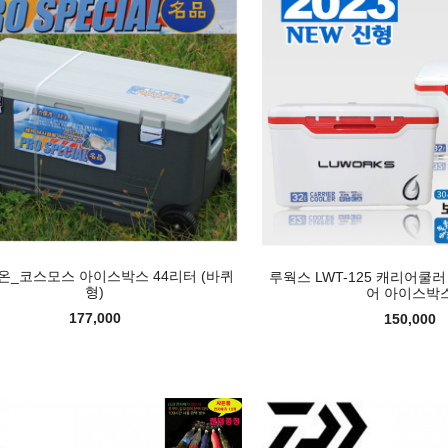
온_코스모스 아이스박스 44리터 (바퀴
루웍스 LWT-125 캐리어쿨러
형)
어 아이스박
177,000
150,000