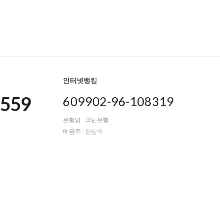
인터넷뱅킹
8559
609902-96-108319
은행명 : 국민은행
예금주 : 한상복