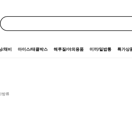
닝/채비
아이스/태클박스
해루질/야외용품
미끼/밑밥통
특가상
가방류