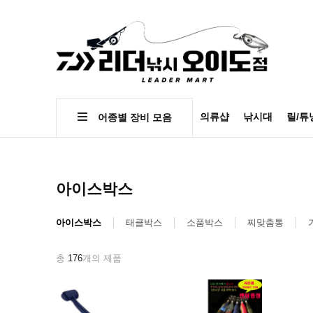
의류샵
낚시대
릴/튜
어종별 장비 모음
아이스박스
아이스박스
태클박스
소품박스
찌맞춤통
총
176
개의 제품