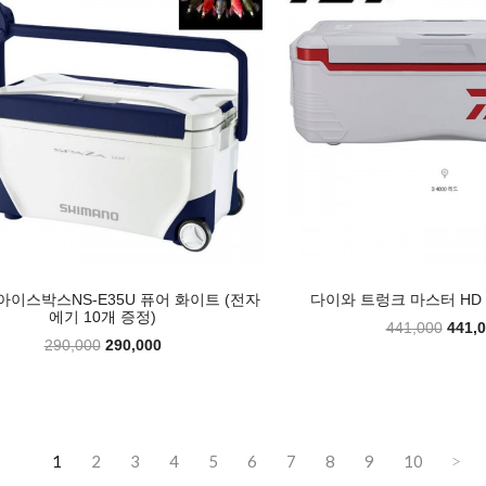
아이스박스NS-E35U 퓨어 화이트 (전자
다이와 트렁크 마스터 HD 2
에기 10개 증정)
441,000
441,
290,000
290,000
1
2
3
4
5
6
7
8
9
10
>