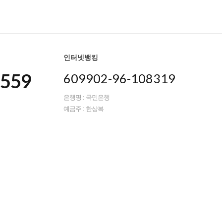
인터넷뱅킹
8559
609902-96-108319
은행명 : 국민은행
예금주 : 한상복