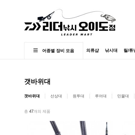
의류샵
낚시대
릴/튜
어종별 장비 모음
갯바위대
갯바위대
선상대
원투대
루어대
민물대
총
47
개의 제품