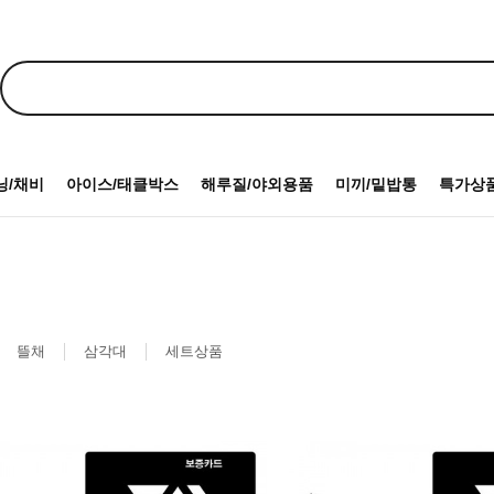
닝/채비
아이스/태클박스
해루질/야외용품
미끼/밑밥통
특가상
뜰채
삼각대
세트상품